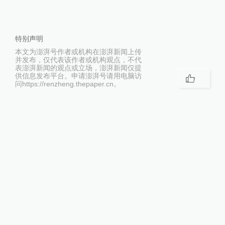
特别声明
本文为澎湃号作者或机构在澎湃新闻上传
并发布，仅代表该作者或机构观点，不代
表澎湃新闻的观点或立场，澎湃新闻仅提
供信息发布平台。申请澎湃号请用电脑访
问https://renzheng.thepaper.cn。