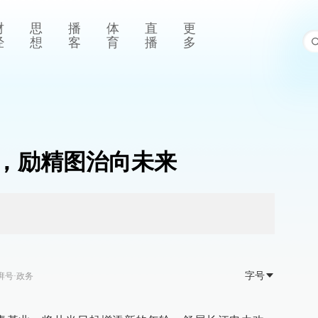
财
思
播
体
直
更
经
想
客
育
播
多
，励精图治向未来
字号
湃号·政务