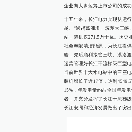
企业向大盘蓝筹上市公司的成功
十五年来，长江电力实现从运行
越。“缘起葛洲坝、筑梦大三峡
站，装机仅271.5万千瓦。历
社会奉献清洁能源，为长江提供
验，先后顺利接管三峡、溪洛渡
运营管理好长江干流梯级巨型电
当前世界十大水电站中的三座电
装机增长了近17倍，达到4549
15%，年发电量约占全国年发
者，并充分发挥了长江干流梯级
长江安澜和经济发展做出了突出