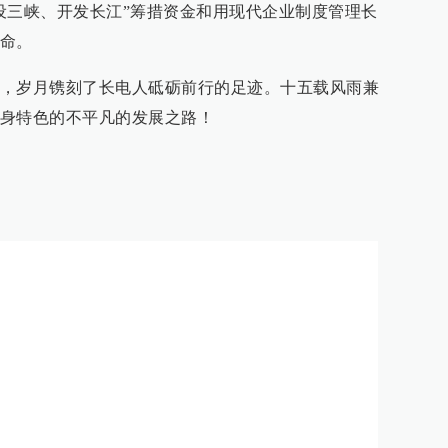
设三峡、开发长江”筹措资金和用现代企业制度管理长
命。
，岁月镌刻了长电人砥砺前行的足迹。十五载风雨兼
身特色的不平凡的发展之路！