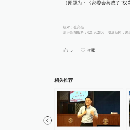
（原题为：《家委会莫成了“权
校对：
张亮亮
澎湃新闻报料：021-962866
澎湃新闻，未
5
收藏
相关推荐