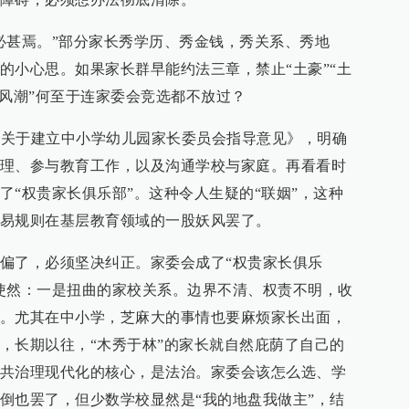
必甚焉。”部分家长秀学历、秀金钱，秀关系、秀地
的小心思。如果家长群早能约法三章，禁止“土豪”“土
爹风潮”何至于连家委会竞选都不放过？
了《关于建立中小学幼儿园家长委员会指导意见》，明确
理、参与教育工作，以及沟通学校与家庭。再看看时
了“权贵家长俱乐部”。这种令人生疑的“联姻”，这种
易规则在基层教育领域的一股妖风罢了。
偏了，必须坚决纠正。家委会成了“权贵家长俱乐
使然：一是扭曲的家校关系。边界不清、权责不明，收
。尤其在中小学，芝麻大的事情也要麻烦家长出面，
，长期以往，“木秀于林”的家长就自然庇荫了自己的
共治理现代化的核心，是法治。家委会该怎么选、学
倒也罢了，但少数学校显然是“我的地盘我做主”，结