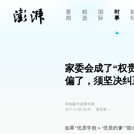
要
精
国
时
闻
选
际
事
家委会成了“权
偏了，须坚决纠
邓海建/中国青年网
2017-11-06 10:36
教育家
>
如果“优质学校＋‘优质的爹’”