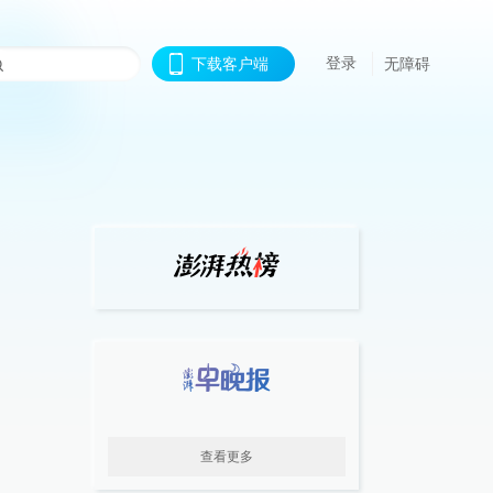
登录
下载客户端
无障碍
查看更多