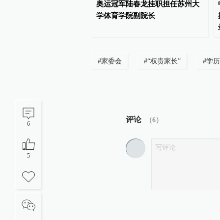
发布指南，开展义务教育
奥运冠军陆春龙挂职担任苏州大
学教育“做中学”领航行动
学体育学院副院长
#
家委会
#
“权贵家长”
#
学历
评论
（
6
）
6
5