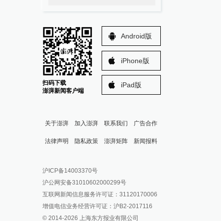
Android版
iPhone版
扫码下载
iPad版
澎湃新闻客户端
关于澎湃
加入澎湃
联系我们
广告合作
法律声明
隐私政策
澎湃矩阵
新闻报料
报料热线: 021-962866
澎湃新闻微博
沪ICP备14003370号
报料邮箱: news@thepaper.cn
澎湃新闻公众号
沪公网安备31010602000299号
澎湃新闻抖音号
互联网新闻信息服务许可证：31120170006
派生万物开放平台
增值电信业务经营许可证：沪B2-2017116
© 2014-
2026
上海东方报业有限公司
IP SHANGHAI