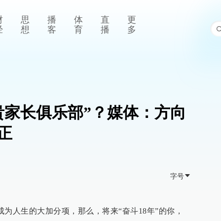
财
思
播
体
直
更
经
想
客
育
播
多
贵家长俱乐部”？媒体：方向
正
字号
能成为人生的大加分项，那么，将来“奋斗18年”的你，