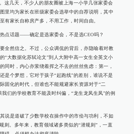
啡。这几天，不少人的朋友圈被上海一小学几张家委会
图里均为家长在班级家委会选举中的自荐说明，其中
至有家长自称房产多，不用工作，时间自由。
热点话题——确定是选家委会，不是选CEO吗？
要全然信之。不过，公众调侃的背后，亦隐喻着对教
的“大数据化苏轼论文”到人大附中高一女生全英文小
的同时，内心亦萦绕着挥之不去的丝丝焦虑：第一，
还是个梦想，它对于孩子“起跑线”的差别，谁说不是
际固化的时代，但谁也不能规避家长资源对于“二
果我们的学校教育不能及时纠偏，“龙生龙凤生凤”的例
其说是道破了少数学校在操作中的市侩与功利，不如
潜规则。多年来，教育领域诸多类似的“潜规则”，一直
障碍，必须想办法彻底清除。