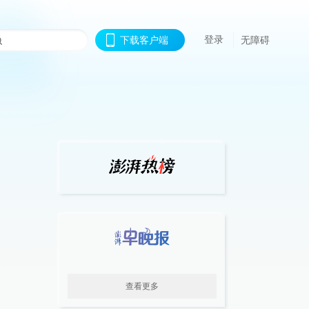
登录
下载客户端
无障碍
查看更多