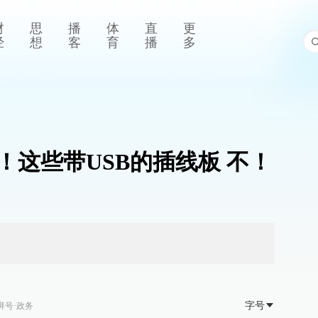
财
思
播
体
直
更
经
想
客
育
播
多
！这些带USB的插线板 不！
字号
湃号·政务