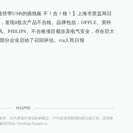
这些带USB的插线板 不！合！格！】上海市质监局日
，发现8批次产品不合格。品牌包括：OPPLE、英特
清风、PHILIPS。不合格项目都涉及电气安全，存在巨大
部分企业启动了召回评估。via人民日报
特别声明
发布，仅代表该作者或机构观点，不代表澎湃新闻的观点或立场，澎湃新
/renzheng.thepaper.cn。