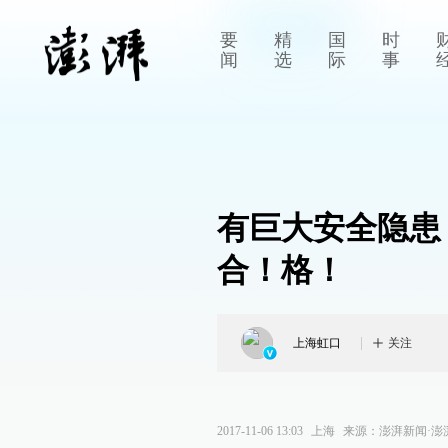
要
精
国
时
闻
选
际
事
有巨大安全隐患
合！格！
上海虹口
关注
2017-11-06 13:03
上海
来源：
澎湃新闻·澎