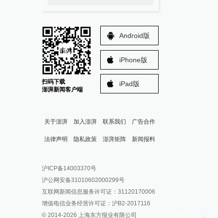
Android版
iPhone版
扫码下载
iPad版
澎湃新闻客户端
关于澎湃
加入澎湃
联系我们
广告合作
法律声明
隐私政策
澎湃矩阵
新闻报料
报料热线: 021-962866
澎湃新闻微博
沪ICP备14003370号
报料邮箱: news@thepaper.cn
澎湃新闻公众号
沪公网安备31010602000299号
澎湃新闻抖音号
互联网新闻信息服务许可证：31120170006
派生万物开放平台
增值电信业务经营许可证：沪B2-2017116
© 2014-
2026
上海东方报业有限公司
IP SHANGHAI