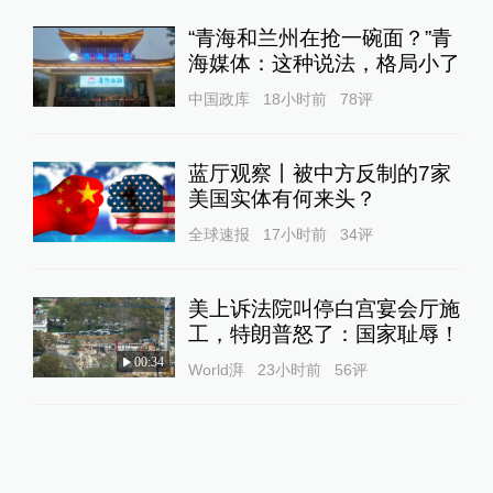
“青海和兰州在抢一碗面？”青
海媒体：这种说法，格局小了
中国政库
18小时前
78
评
蓝厅观察丨被中方反制的7家
美国实体有何来头？
全球速报
17小时前
34
评
美上诉法院叫停白宫宴会厅施
工，特朗普怒了：国家耻辱！
00:34
World湃
23小时前
56
评