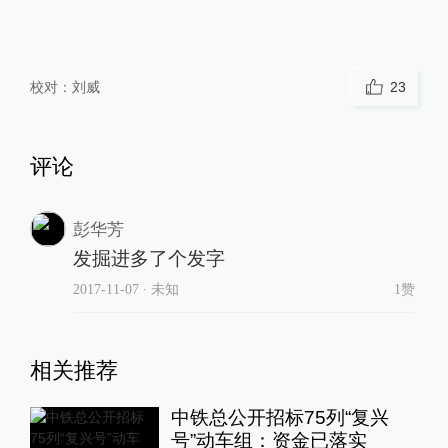
校对：
刘威
23
评论
彭华芳
发掘进多了个发字
2017-11-07
∙ 未知
1赞
相关推荐
中铁总公开招标75列“复兴
号”动车组：资金已落实