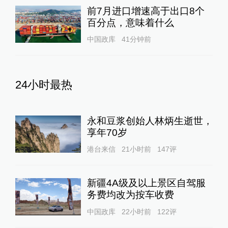
前7月进口增速高于出口8个
百分点，意味着什么
中国政库
41分钟前
24小时最热
永和豆浆创始人林炳生逝世，
享年70岁
港台来信
21小时前
147
评
新疆4A级及以上景区自驾服
务费均改为按车收费
中国政库
22小时前
122
评