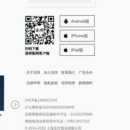
Android版
iPhone版
扫码下载
iPad版
澎湃新闻客户端
关于澎湃
加入澎湃
联系我们
广告合作
法律声明
隐私政策
澎湃矩阵
新闻报料
报料热线: 021-962866
澎湃新闻微博
沪ICP备14003370号
报料邮箱: news@thepaper.cn
澎湃新闻公众号
沪公网安备31010602000299号
澎湃新闻抖音号
互联网新闻信息服务许可证：31120170006
矿
探访全球最大在建核能供汽项
北京电网最大负荷连续
派生万物开放平台
增值电信业务经营许可证：沪B2-2017116
目：万亿级石化基地，底“汽”从
历史新高
© 2014-
2026
上海东方报业有限公司
IP SHANGHAI