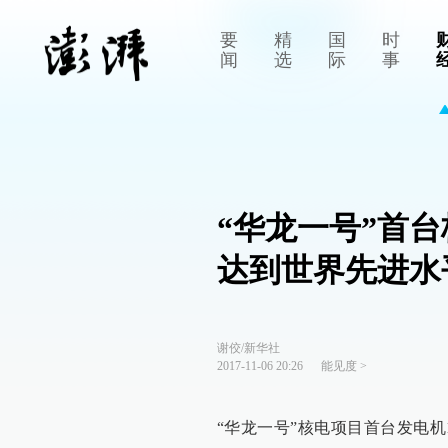
要
精
国
时
闻
选
际
事
“华龙一号”首
达到世界先进水
谢佼/新华社
2017-11-06 20:26
能见度
>
“华龙一号”核电项目首台发电机