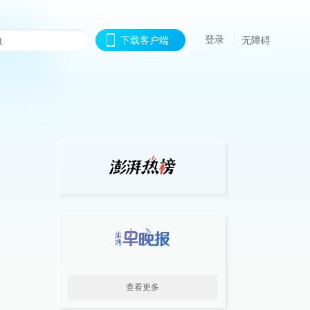
登录
下载客户端
无障碍
查看更多