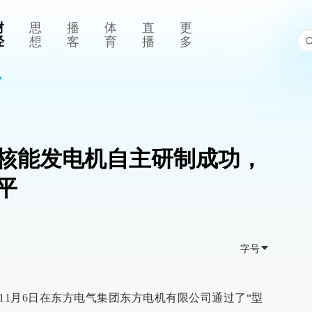
财
思
播
体
直
更
经
想
客
育
播
多
台核能发电机自主研制成功，
平
字号
11月6日在东方电气集团东方电机有限公司通过了“型