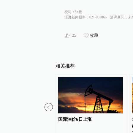
校对：
张艳
澎湃新闻报料：021-962866
澎湃新闻，未
35
收藏
相关推荐
网最大负荷连续两天突破
国际油价6日上涨
高