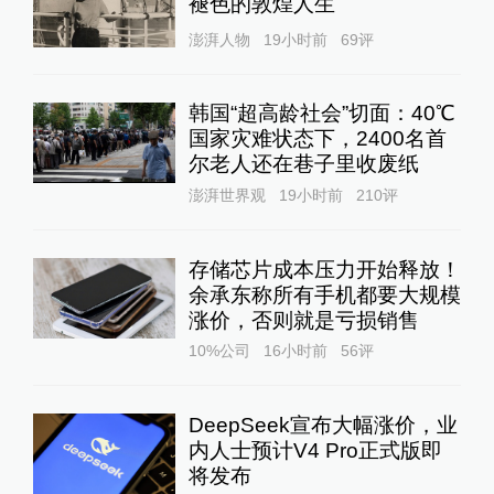
褪色的敦煌人生
澎湃人物
19小时前
69
评
韩国“超高龄社会”切面：40℃
国家灾难状态下，2400名首
尔老人还在巷子里收废纸
澎湃世界观
19小时前
210
评
存储芯片成本压力开始释放！
余承东称所有手机都要大规模
涨价，否则就是亏损销售
10%公司
16小时前
56
评
DeepSeek宣布大幅涨价，业
内人士预计V4 Pro正式版即
将发布