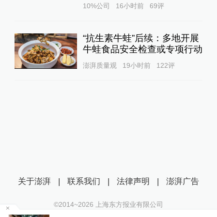
10%公司
16小时前
69
评
“抗生素牛蛙”后续：多地开展
牛蛙食品安全检查或专项行动
澎湃质量观
19小时前
122
评
关于澎湃
|
联系我们
|
法律声明
|
澎湃广告
©2014~
2026
上海东方报业有限公司
沪ICP证：沪B2-20170116 | 沪ICP备14003370号