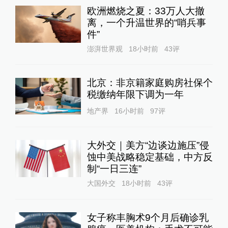
欧洲燃烧之夏：33万人大撤
离，一个升温世界的“哨兵事
件”
澎湃世界观
18小时前
43
评
北京：非京籍家庭购房社保个
税缴纳年限下调为一年
地产界
16小时前
97
评
大外交｜美方“边谈边施压”侵
蚀中美战略稳定基础，中方反
制“一日三连”
大国外交
18小时前
43
评
女子称丰胸术9个月后确诊乳