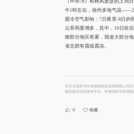
（W9878）和秋风萧瑟的上
午1时左右，徐州多地气温——
股冷空气影响：7日夜里-8日的
云系明显增多，其中，10日前
南部分地区有雾，我省大部分地区
省北部有霜或霜冻。
本文为澎湃号作者或机构在澎湃新闻上传并
闻仅提供信息发布平台。申请澎湃号请用电脑访问http:/
0
收藏