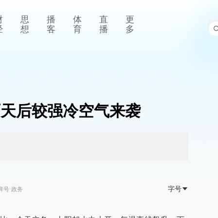
财
思
播
体
直
更
经
想
客
育
播
多
两天后较强冷空气来袭
字号
湃号·政务