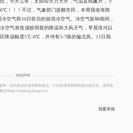
周日比，今天立冬，太阳却火力大开，气温直线飙升，下
20℃！！！不过，气象部门提醒市民，本周我省有两
弱冷空气和10日前后的较强冷空气。冷空气影响期间，
后冷空气将造成较明显的降温和大风天气，早晨淮河以
降温幅度5℃-8℃，并伴有5-7级的偏北风。11日我
特别声明
发布，仅代表该作者或机构观点，不代表澎湃新闻的观点或立场，澎湃新
/renzheng.thepaper.cn。
我要举报