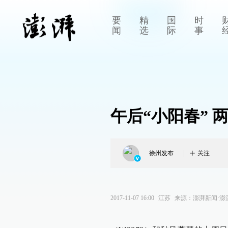
要
精
国
时
闻
选
际
事
午后“小阳春” 
徐州发布
关注
2017-11-07 16:00
江苏
来源：
澎湃新闻·澎