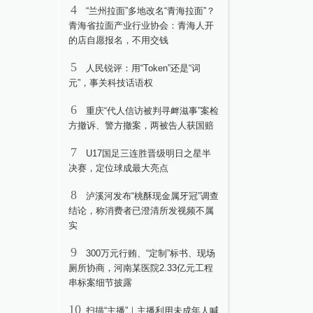
4
“兰州拉面”多地改名“青海拉面”？
青海省拉面产业行业协会：青海人开
的店自愿报名，不用交钱
5
人民锐评：用“Token”还是“词
元”，事关科技话语权
6
重庆“代人信访被判寻衅滋事”案检
方撤诉、警方撤案，两被告人获国赔
7
U17国足三连胜晋级明日之星半
决赛，定位球成最大亮点
8
泸溪河发布“桃酥现金属牙冠”调查
结论，称消费者已澄清所发视频不属
实
9
300万元行贿、“定制”标书、现场
厕所协商，河南某医院2.33亿元工程
串标案细节披露
10
扫描“主播”｜主播利用未成年人喊