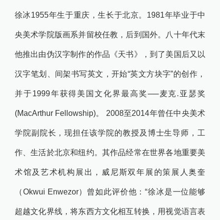
徐冰1955年生于重庆，生长于北京。1981年毕业于中
央美术学院版画系并留校任教，后到国外。
八十年代末
他推出由伪汉字制
作的作品《天书》，到了美国后又以
汉字笔划、间架书写英文，开始“英文方块字”的创作，
并于1999
年获得美国文化界最高奖──麦克.亚瑟奖
(MacArthur Fellowship)。
2008至2014年曾任中央美术
学院副院长，现担任该学院的教授及博士生导师，工
作、生活於北京和纽约。其作品经常在世界各地重要美
术馆及艺术机构展出，威尼斯双年展的策展人奥奎
（
Okwui Enwezor
）曾如此评价他：
“
徐冰是一位能够
超越文化界线，将东西方文化相互转换，用视觉语言表