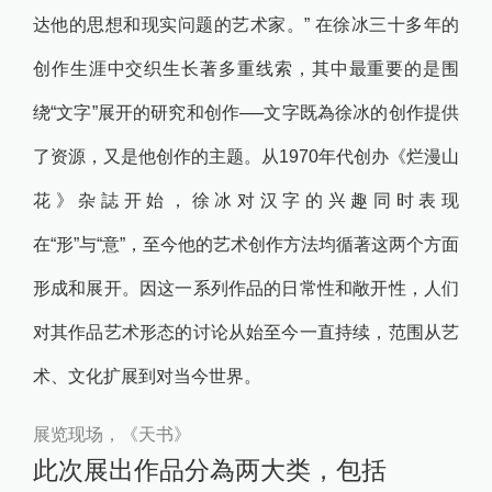
达他的思想和现实问题的艺术家。
”
在徐冰三十多年的
创作生涯中交织生长著多重线索，其中最重要的是围
绕
“
文字
”
展开的研究和创作
──
文字既為徐冰的创作提供
了资源，又是他创作的主题。从1970年代创办《烂漫山
花》杂誌开始，徐冰对汉字的兴趣同时表现
在
“
形
”
与
“
意
”
，至今他的艺术创作方法均循著这两个方面
形成和展开。因这一系列作品的日常性和敞开性，人们
对其作品艺术形态的讨论从始至今一直持续，范围从艺
术、文化扩展到对当今世界。
展览现场，《天书》
此次展出作品分為两大类，包括