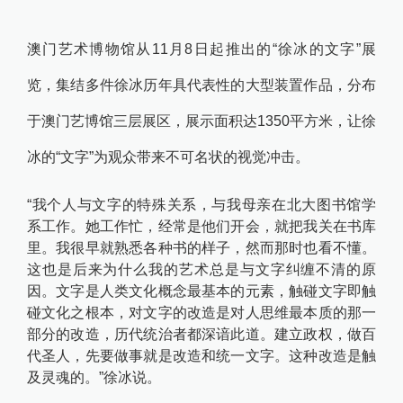
澳门
艺术博物馆从11月8日起推出的
“
徐冰的文字
”
展
览，集结多件徐冰历年具代表性的大型装置作品，分布
于澳门艺博馆三层展区，展示面积达1350平方米，让徐
冰的“文字”为观众带来不可名状的视觉冲击。
“我个人与文字的特殊关系，与我母亲在北大图书馆学
系工作。她工作忙，经常是他们开会，就把我关在书库
里。我很早就熟悉各种书的样子，然而那时也看不懂。
这也是后来为什么我的艺术总是与文字纠缠不清的原
因。文字是人类文化概念最基本的元素，触碰文字即触
碰文化之根本，对文字的改造是对人思维最本质的那一
部分的改造，历代统治者都深谙此道。建立政权，做百
代圣人，先要做事就是改造和统一文字。这种改造是触
及灵魂的。”徐冰说。