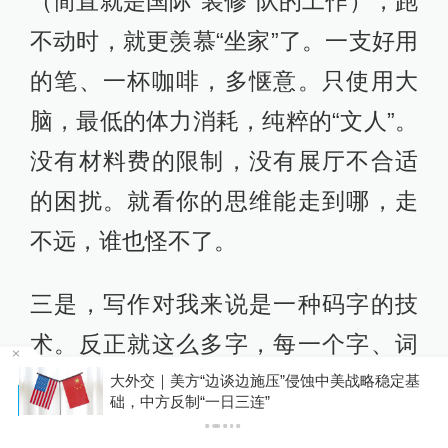
（简直就是国际“装修”队的工作），跑
不动时，就更羡慕“坐家”了。一支好用
的笔、一杯咖啡，多惬意。只使用大
脑，最低的体力消耗，纯粹的“文人”。
没有材料费的限制，没有展厅不合适
的困扰。就看你的思维能走到哪，走
不远，谁也怪不了。
三是，写作对我来说是一种码字的技
术。反正就这么多字，每一个字、词
是一个意境场，与另一个意境场组
大外交｜美方“边谈边施压”侵蚀中美战略稳定基
P
础，中方反制“一日三连”
合，构成新的意境场。把这些方块字