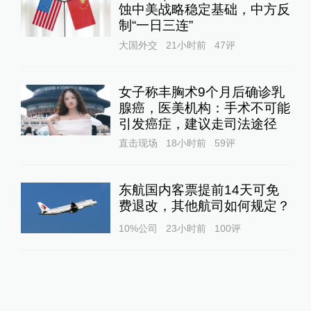
蚀中美战略稳定基础，中方反
制“一日三连”
大国外交
21小时前
47
评
女子称丰胸术9个月后确诊乳
腺癌，医美机构：手术不可能
引发癌症，建议走司法途径
直击现场
18小时前
59
评
东航国内客票提前14天可免
费退改，其他航司如何规定？
10%公司
23小时前
100
评