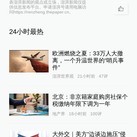
表澎湃新闻的观点或立场，澎湃新闻仅提
供信息发布平台。申请澎湃号请用电脑访
问https://renzheng.thepaper.cn。
24小时最热
欧洲燃烧之夏：33万人大撤
离，一个升温世界的“哨兵事
件”
澎湃世界观
21小时前
47
评
北京：非京籍家庭购房社保个
税缴纳年限下调为一年
地产界
18小时前
100
评
大外交｜美方“边谈边施压”侵