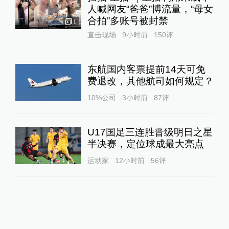
人喊网友“爸爸”博流量，“母女
合拍”多账号被封禁
1
直击现场
9小时前
150
评
东航国内客票提前14天可免
费退改，其他航司如何规定？
10%公司
3小时前
87
评
U17国足三连胜晋级明日之星
半决赛，定位球成最大亮点
运动家
12小时前
56
评