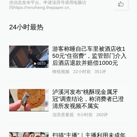
供信息发布平台。申请澎湃号请用电脑访
问https://renzheng.thepaper.cn。
24小时最热
游客称睡自己车里被酒店收1
50元“住宿费”，监管部门介入
后酒店退款并赔偿1000元
00:19
锋线视频
22小时前
351
评
泸溪河发布“桃酥现金属牙
冠”调查结论，称消费者已澄
清所发视频不属实
澎湃质量观
9小时前
260
评
扫描“主播”｜主播利用未成年