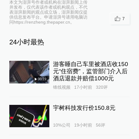
本文为澎湃号作者或机构在澎湃新闻上传
并发布，仅代表该作者或机构观点，不代
表澎湃新闻的观点或立场，澎湃新闻仅提
供信息发布平台。申请澎湃号请用电脑访
7
问https://renzheng.thepaper.cn。
24小时最热
游客睡自己车里被酒店收150
元“住宿费”，监管部门介入后
酒店退款并赔偿1000元
00:19
锋线视频
17小时前
320
评
宇树科技发行价150.8元
10%公司
19小时前
56
评