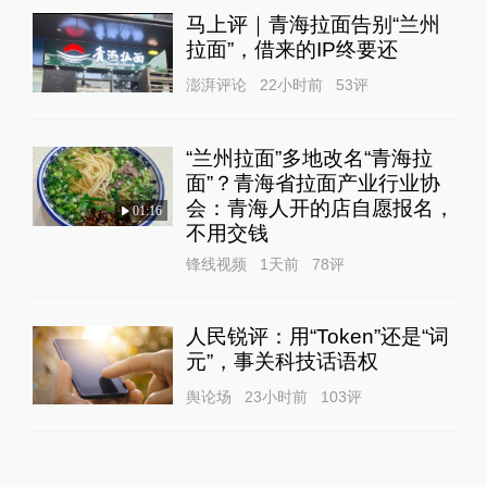
马上评｜青海拉面告别“兰州
拉面”，借来的IP终要还
澎湃评论
22小时前
53
评
“兰州拉面”多地改名“青海拉
面”？青海省拉面产业行业协
会：青海人开的店自愿报名，
01:16
不用交钱
锋线视频
1天前
78
评
人民锐评：用“Token”还是“词
元”，事关科技话语权
舆论场
23小时前
103
评