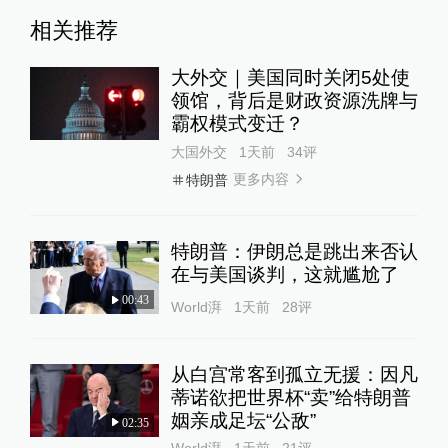
相关推荐
大外交｜美国同时关闭5处使
领馆，背后是财政资源洗牌与
霸权模式变迁？
大国外交
1天前
34
评
更多内容
特朗普
特朗普：伊朗总是跳出来否认
在与美国谈判，这就尴尬了
00:43
World湃
1天前
28
评
从白宫常客到孤立无援：因凡
蒂诺欲把世界杯“卖”给特朗普
姻亲成足坛“公敌”
02:35