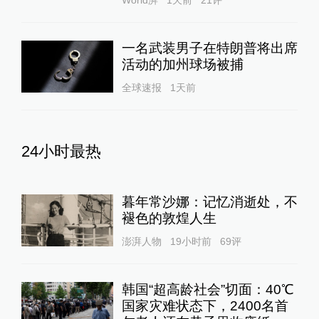
World湃
1天前
21
评
一名武装男子在特朗普将出席
活动的加州球场被捕
全球速报
1天前
24小时最热
暮年常沙娜：记忆消逝处，不
褪色的敦煌人生
澎湃人物
19小时前
69
评
韩国“超高龄社会”切面：40℃
国家灾难状态下，2400名首