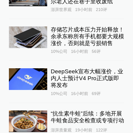
尔老人还在巷子里收废纸
澎湃世界观
19小时前
210
评
存储芯片成本压力开始释放！
余承东称所有手机都要大规模
涨价，否则就是亏损销售
10%公司
16小时前
56
评
DeepSeek宣布大幅涨价，业
内人士预计V4 Pro正式版即
将发布
10%公司
16小时前
69
评
“抗生素牛蛙”后续：多地开展
牛蛙食品安全检查或专项行动
澎湃质量观
19小时前
122
评