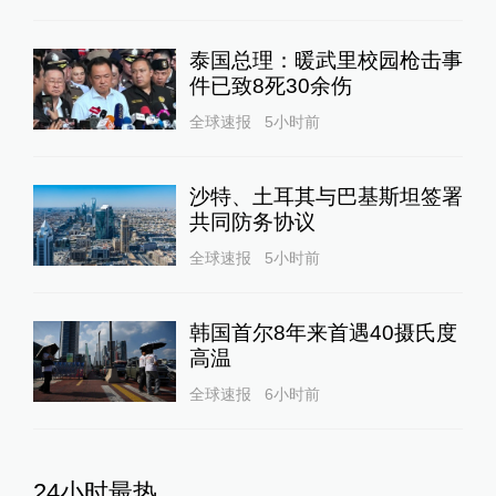
泰国总理：暖武里校园枪击事
件已致8死30余伤
全球速报
5小时前
沙特、土耳其与巴基斯坦签署
共同防务协议
全球速报
5小时前
韩国首尔8年来首遇40摄氏度
高温
全球速报
6小时前
24小时最热