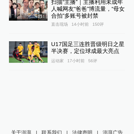
扫描“主播”｜主播利用未成年
人喊网友“爸爸”博流量，“母女
合拍”多账号被封禁
1
直击现场
14小时前
150
评
U17国足三连胜晋级明日之星
半决赛，定位球成最大亮点
运动家
17小时前
56
评
关于澎湃
|
联系我们
|
法律声明
|
澎湃广告