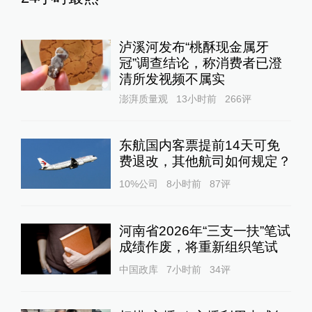
泸溪河发布“桃酥现金属牙
冠”调查结论，称消费者已澄
清所发视频不属实
澎湃质量观
13小时前
266
评
东航国内客票提前14天可免
费退改，其他航司如何规定？
10%公司
8小时前
87
评
河南省2026年“三支一扶”笔试
成绩作废，将重新组织笔试
中国政库
7小时前
34
评