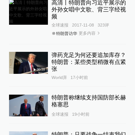
高清丨特朗普向习近平展示的
外孙女唱中文歌、背三字经视
频
全球速报
2017-11-08
323
评
更多内容
特朗普访华
弹药充足为何还要追加库存？
特朗普：某些类型稍微有点紧
张
00:59
World湃
17小时前
特朗普称继续支持国防部长赫
格塞思
全球速报
19小时前
特朗普：只要战争一结束我们