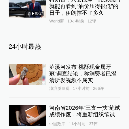
就能再看到“油价压得很低”的
日子，伊朗撑不了多久
00:27
World湃
19小时前
12
评
24小时最热
泸溪河发布“桃酥现金属牙
冠”调查结论，称消费者已澄
清所发视频不属实
澎湃质量观
17小时前
266
评
河南省2026年“三支一扶”笔试
成绩作废，将重新组织笔试
中国政库
11小时前
37
评