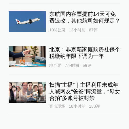
东航国内客票提前14天可免
费退改，其他航司如何规定？
10%公司
12小时前
87
评
北京：非京籍家庭购房社保个
税缴纳年限下调为一年
地产界
7小时前
56
评
扫描“主播”｜主播利用未成年
人喊网友“爸爸”博流量，“母女
合拍”多账号被封禁
1
直击现场
18小时前
153
评