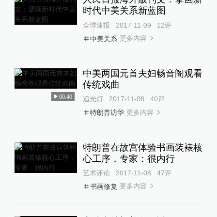
时代中美关系新蓝图
全球速报
2017-11-09
12
评
更多内容
中美关系
中美两国元首夫妇畅音阁观看
传统戏曲
00:40
追光灯
2017-11-08
40
评
更多内容
特朗普访华
特朗普在故宫体验书画装裱核
心工序，专家：很内行
艺术评论
2017-11-08
47
评
更多内容
书画修复