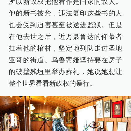
所以新政权把他看作是国家的敌人。
他的新书被禁，违法复印这些书的人
也会受到迫害甚至被送进监狱。但是
在他去世之后，近万聂鲁达的仰慕者
扛着他的棺材，坚定地列队走过圣地
亚哥的街道。乌鲁蒂娅坚持要在房子
的破壁残垣里举办葬礼，她说她想让
整个世界看看新政权的暴行。