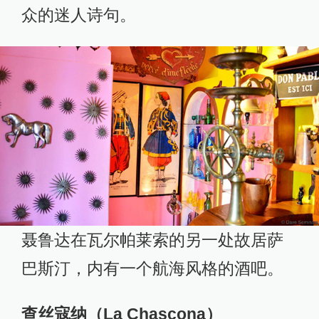
众的迷人诗句。
聂鲁达在瓦尔帕莱索的另一处故居萨
巴斯汀，内有一个航海风格的酒吧。
查丝寇纳（La Chascona）