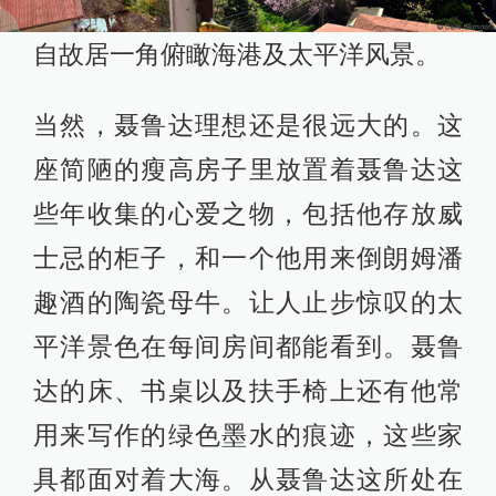
自故居一角俯瞰海港及太平洋风景。
当然，聂鲁达理想还是很远大的。这
座简陋的瘦高房子里放置着聂鲁达这
些年收集的心爱之物，包括他存放威
士忌的柜子，和一个他用来倒朗姆潘
趣酒的陶瓷母牛。让人止步惊叹的太
平洋景色在每间房间都能看到。聂鲁
达的床、书桌以及扶手椅上还有他常
用来写作的绿色墨水的痕迹，这些家
具都面对着大海。从聂鲁达这所处在