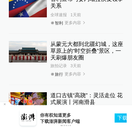
关系
全球速报
1天前
更多内容
智利
从蒙元大都到北疆幻城，这座
草原上的“时空折叠”景区，一
天刷爆朋友圈
旅拍记录
3天前
更多内容
旅行
道口古镇“高跷”：灵活走位 花
式展演丨河南滑县
00:24
瑞视觉
7小时前
你有权知道更多
下载APP
下载澎湃新闻客户端
广东潮安怎么玩？10大景点