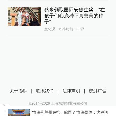
蔡皋领取国际安徒生奖，“在
孩子们心底种下真善美的种
子”
文化课
19小时前
65
评
关于澎湃
|
联系我们
|
法律声明
|
澎湃广告
©2014~
2026
上海东方报业有限公司
沪ICP证：沪B2-20170116 | 沪ICP备14003370号
六
“青海和兰州在抢一碗面？”青海媒体：这种说