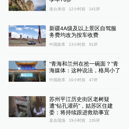
港台来信
12小时前
141
评
新疆4A级及以上景区自驾服
务费均改为按车收费
中国政库
13小时前
91
评
“青海和兰州在抢一碗面？”青
海媒体：这种说法，格局小了
中国政库
10小时前
47
评
苏州平江历史街区老树疑
遭“钻孔灌药”，姑苏区住建
委：将持续跟进救助事宜
直击现场
19小时前
135
评