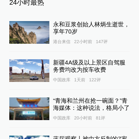
24小时最热
永和豆浆创始人林炳生逝世，
享年70岁
港台来信
22小时前
147
评
新疆4A级及以上景区自驾服
务费均改为按车收费
中国政库
1天前
122
评
“青海和兰州在抢一碗面？”青
海媒体：这种说法，格局小了
中国政库
20小时前
81
评
蓝厅观察丨被中方反制的7家