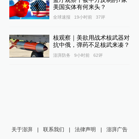
美国实体有何来头？
全球速报
19小时前
37
评
核观察｜美欲用战术核武器对
抗中俄，弹药不足核武来凑？
澎湃防务
9小时前
62
评
关于澎湃
|
联系我们
|
法律声明
|
澎湃广告