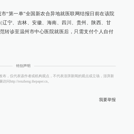
我市“第一单”全国新农合异地就医联网结报日前在该院
（辽宁、吉林、安徽、海南、四川、贵州、陕西、甘
范转诊至温州市中心医院就医后，只需支付个人自付
特别声明
发布，仅代表该作者或机构观点，不代表澎湃新闻的观点或立场，澎湃新
/renzheng.thepaper.cn。
我要举报