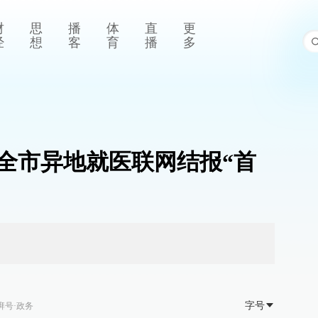
财
思
播
体
直
更
经
想
客
育
播
多
全市异地就医联网结报“首
字号
湃号·政务