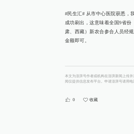
#民生汇# 从市中心医院获悉，
成功刷出，这意味着全国9省份
肃、西藏）新农合参合人员经规
金额即可。
本文为澎湃号作者或机构在澎湃新闻上传并
闻仅提供信息发布平台。申请澎湃号请用电脑访问http:/
0
收藏