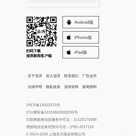
Android版
iPhone版
扫码下载
iPad版
澎湃新闻客户端
关于澎湃
加入澎湃
联系我们
广告合作
法律声明
隐私政策
澎湃矩阵
新闻报料
报料热线: 021-962866
澎湃新闻微博
沪ICP备14003370号
报料邮箱: news@thepaper.cn
澎湃新闻公众号
沪公网安备31010602000299号
澎湃新闻抖音号
互联网新闻信息服务许可证：31120170006
派生万物开放平台
增值电信业务经营许可证：沪B2-2017116
© 2014-
2026
上海东方报业有限公司
IP SHANGHAI