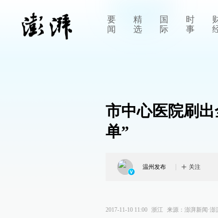
要
精
国
时
闻
选
际
事
市中心医院刷出
单”
温州发布
关注
2017-11-10 11:00
浙江
来源：
澎湃新闻·澎