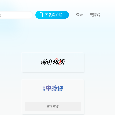
登录
下载客户端
无障碍
查看更多