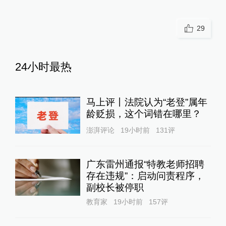
29
24小时最热
马上评丨法院认为“老登”属年
龄贬损，这个词错在哪里？
澎湃评论
19小时前
131
评
广东雷州通报“特教老师招聘
存在违规”：启动问责程序，
副校长被停职
教育家
19小时前
157
评