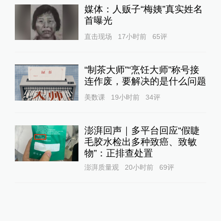
媒体：人贩子“梅姨”真实姓名
首曝光
直击现场
17小时前
65
评
“制茶大师”“烹饪大师”称号接
连作废，要解决的是什么问题
美数课
19小时前
34
评
澎湃回声｜多平台回应“假睫
毛胶水检出多种致癌、致敏
物”：正排查处置
澎湃质量观
20小时前
69
评