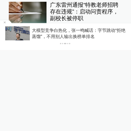
广东雷州通报“特教老师招聘
存在违规”：启动问责程序，
副校长被停职
教育家
19小时前
157
评
该
大模型竞争白热化，张一鸣喊话：字节跳动“拒绝
蒸馏”，不用别人输出换榜单排名
媒体：人贩子“梅姨”真实姓名
首曝光
直击现场
17小时前
65
评
澎湃回声｜多平台回应“假睫
毛胶水检出多种致癌、致敏
物”：正排查处置
澎湃质量观
20小时前
69
评
抢劫刺死19岁少女的死刑改
死缓当事人自述：出狱11年