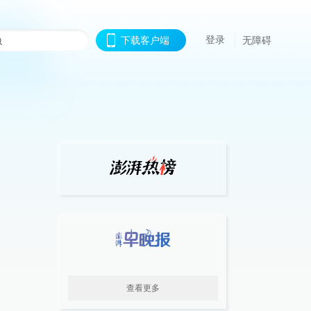
登录
下载客户端
无障碍
查看更多