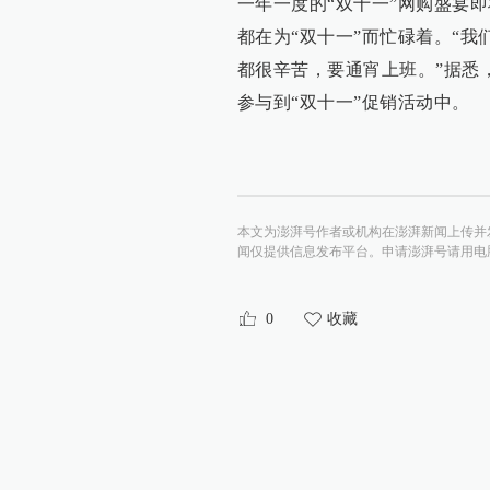
一年一度的“双十一”网购盛宴
都在为“双十一”而忙碌着。“我
都很辛苦，要通宵上班。”据悉
参与到“双十一”促销活动中。
本文为澎湃号作者或机构在澎湃新闻上传并
闻仅提供信息发布平台。申请澎湃号请用电脑访问http:/
0
收藏