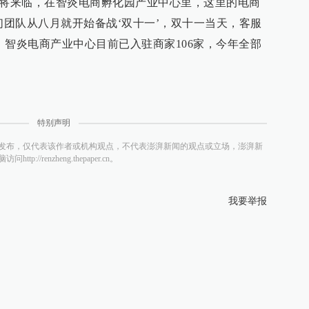
即将来临，在智炎电商孵化园产业中心里，这里的电商
们团队从八月就开始备战‘双十一’，双十一当天，客服
，智炎电商产业中心目前已入驻商家106家，今年全部
特别声明
发布，仅代表该作者或机构观点，不代表澎湃新闻的观点或立场，澎湃新
/renzheng.thepaper.cn。
我要举报