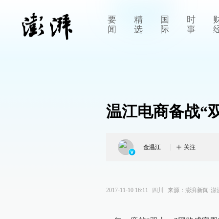
要
精
国
时
闻
选
际
事
温江电商备战“
金温江
关注
2017-11-10 16:11
四川
来源：
澎湃新闻·澎