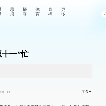
财
思
播
体
直
更
经
想
客
育
播
多
双十一”忙
字号
湃号·政务