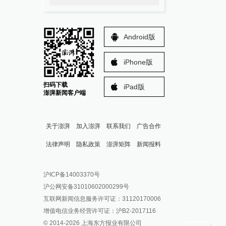
Android版
iPhone版
扫码下载
iPad版
澎湃新闻客户端
关于澎湃
加入澎湃
联系我们
广告合作
法律声明
隐私政策
澎湃矩阵
新闻报料
报料热线: 021-962866
澎湃新闻微博
沪ICP备14003370号
报料邮箱: news@thepaper.cn
澎湃新闻公众号
沪公网安备31010602000299号
澎湃新闻抖音号
互联网新闻信息服务许可证：31120170006
派生万物开放平台
增值电信业务经营许可证：沪B2-2017116
© 2014-
2026
上海东方报业有限公司
IP SHANGHAI