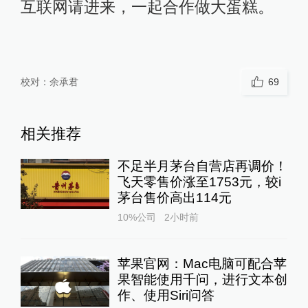
互联网请进来，一起合作做大蛋糕。
校对：
余承君
69
相关推荐
不足半月茅台自营店再调价！
飞天零售价涨至1753元，较i
茅台售价高出114元
10%公司
2小时前
苹果官网：Mac电脑可配合苹
果智能使用千问，进行文本创
作、使用Siri问答