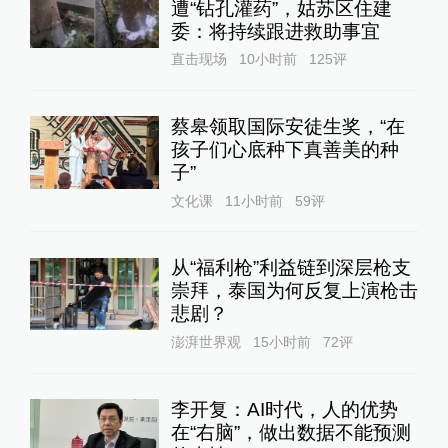
遭“钻孔灌药”，姑苏区住建
委：将持续跟进救助事宜
直击现场
10小时前
125
评
蔡皋领取国际安徒生奖，“在
孩子们心底种下真善美的种
子”
文化课
11小时前
59
评
从“福利枪”利益链到深层枪支
崇拜，泰国为何反复上演枪击
悲剧？
澎湃世界观
15小时前
72
评
李开复：AI时代，人的优势
在“右脑”，做出数据不能预测