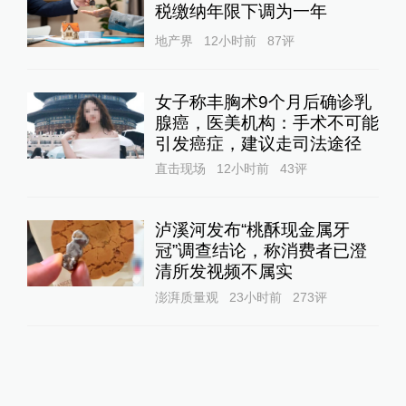
税缴纳年限下调为一年
地产界
12小时前
87
评
女子称丰胸术9个月后确诊乳
腺癌，医美机构：手术不可能
引发癌症，建议走司法途径
直击现场
12小时前
43
评
泸溪河发布“桃酥现金属牙
冠”调查结论，称消费者已澄
清所发视频不属实
澎湃质量观
23小时前
273
评