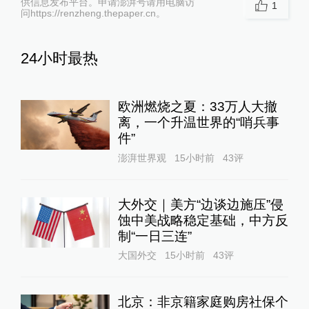
供信息发布平台。申请澎湃号请用电脑访
1
问https://renzheng.thepaper.cn。
24小时最热
欧洲燃烧之夏：33万人大撤
离，一个升温世界的“哨兵事
件”
澎湃世界观
15小时前
43
评
大外交｜美方“边谈边施压”侵
蚀中美战略稳定基础，中方反
制“一日三连”
大国外交
15小时前
43
评
北京：非京籍家庭购房社保个