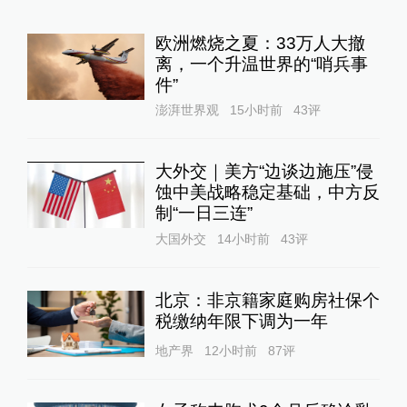
欧洲燃烧之夏：33万人大撤
离，一个升温世界的“哨兵事
件”
澎湃世界观
15小时前
43
评
大外交｜美方“边谈边施压”侵
蚀中美战略稳定基础，中方反
制“一日三连”
大国外交
14小时前
43
评
北京：非京籍家庭购房社保个
税缴纳年限下调为一年
地产界
12小时前
87
评