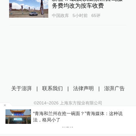
务费均改为按车收费
中国政库
5小时前
65
评
关于澎湃
|
联系我们
|
法律声明
|
澎湃广告
©2014~
2026
上海东方报业有限公司
沪ICP证：沪B2-20170116 | 沪ICP备14003370号
体：这种说
河南西平县“7·30”故意伤害案件犯罪嫌
互联网新闻信息服务许可证：31120170006
钢被抓获
沪公网安备 31010602000299号