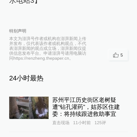
水电站3】
特别声明
本文为澎湃号作者或机构在澎湃新闻上传
并发布，仅代表该作者或机构观点，不代
表澎湃新闻的观点或立场，澎湃新闻仅提
供信息发布平台。申请澎湃号请用电脑访
5
问https://renzheng.thepaper.cn。
24小时最热
苏州平江历史街区老树疑
遭“钻孔灌药”，姑苏区住建
委：将持续跟进救助事宜
直击现场
11小时前
125
评