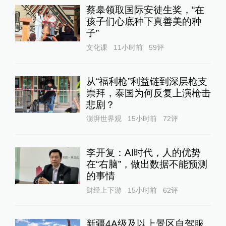
蔡皋领取国际安徒生奖，“在
孩子们心底种下真善美的种
子”
文化课
11小时前
59
评
从“福利枪”利益链到深层枪支
崇拜，泰国为何反复上演枪击
悲剧？
澎湃世界观
15小时前
72
评
李开复：AI时代，人的优势
在“右脑”，做出数据不能预测
的事情
财经上下游
15小时前
62
评
新疆4A级及以上景区自驾服