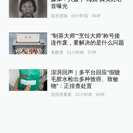
首曝光
直击现场
19小时前
65
评
“制茶大师”“烹饪大师”称号接
连作废，要解决的是什么问题
美数课
21小时前
37
评
澎湃回声｜多平台回应“假睫
毛胶水检出多种致癌、致敏
物”：正排查处置
澎湃质量观
22小时前
69
评