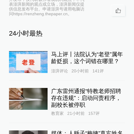
表澎湃新闻的观点或立场，澎湃新闻仅提
供信息发布平台。申请澎湃号请用电脑访
问https://renzheng.thepaper.cn。
24小时最热
马上评丨法院认为“老登”属年
龄贬损，这个词错在哪里？
澎湃评论
20小时前
141
评
广东雷州通报“特教老师招聘
存在违规”：启动问责程序，
副校长被停职
教育家
21小时前
157
评
媒体：人贩子“梅姨”真实姓名