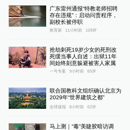
广东雷州通报“特教老师招聘
存在违规”：启动问责程序，
副校长被停职
教育家
11小时前
109
评
抢劫刺死19岁少女的死刑改
死缓当事人自述：出狱11年
间始终刻意躲避被害人家属
一号专案
9小时前
65
评
联合国教科文组织确认北京为
2029年“世界建筑之都”
全球速报
8小时前
62
评
马上测｜“毒”美睫胶暗访调