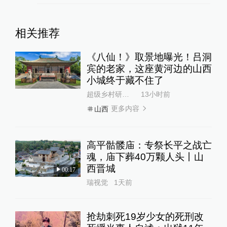
相关推荐
《八仙！》取景地曝光！吕洞
宾的老家，这座黄河边的山西
小城终于藏不住了
超级乡村研究所
13小时前
更多内容
山西
高平骷髅庙：专祭长平之战亡
魂，庙下葬40万颗人头丨山
西晋城
00:17
瑞视觉
1天前
抢劫刺死19岁少女的死刑改