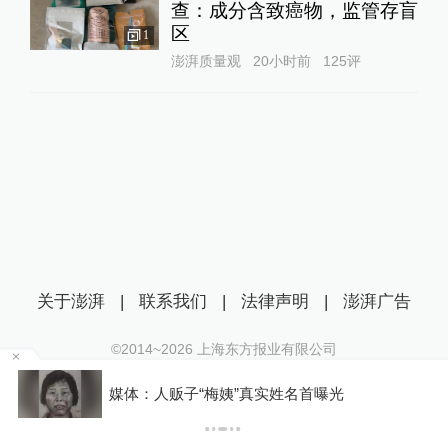
查：成分含致癌物，监管存盲
区
1
澎湃质量观
20小时前
125
评
关于澎湃
|
联系我们
|
法律声明
|
澎湃广告
©2014~
2026
上海东方报业有限公司
沪ICP证：沪B2-20170116 | 沪ICP备14003370号
移
媒体：人贩子“梅姨”真实姓名首曝光
互联网新闻信息服务许可证：31120170006
沪公网安备 31010602000299号