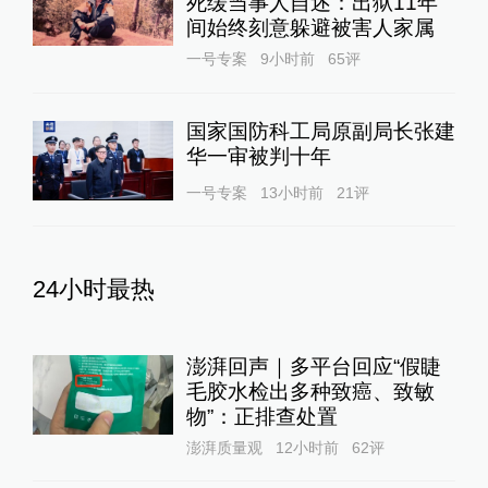
死缓当事人自述：出狱11年
间始终刻意躲避被害人家属
一号专案
9小时前
65
评
国家国防科工局原副局长张建
华一审被判十年
一号专案
13小时前
21
评
24小时最热
澎湃回声｜多平台回应“假睫
毛胶水检出多种致癌、致敏
物”：正排查处置
澎湃质量观
12小时前
62
评