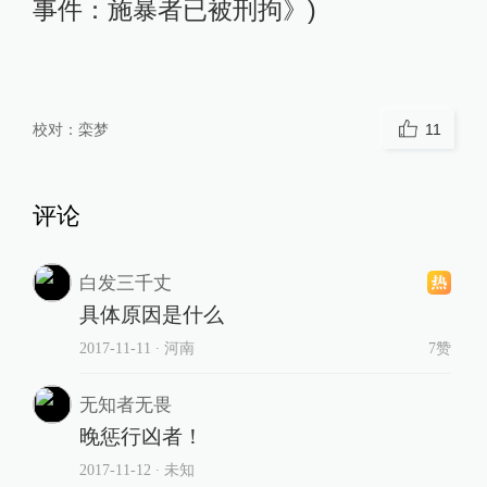
事件：施暴者已被刑拘》)
校对：
栾梦
11
评论
白发三千丈
具体原因是什么
2017-11-11
∙ 河南
7赞
无知者无畏
晚惩行凶者！
2017-11-12
∙ 未知