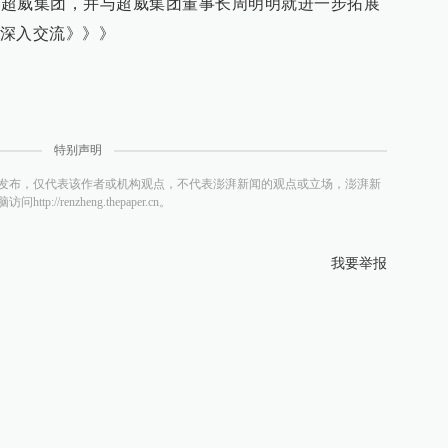
走访超威集团，并与超威集团董事长周明明就进一步拓展
深入交流》》》
特别声明
发布，仅代表该作者或机构观点，不代表澎湃新闻的观点或立场，澎湃新
/renzheng.thepaper.cn。
我要举报