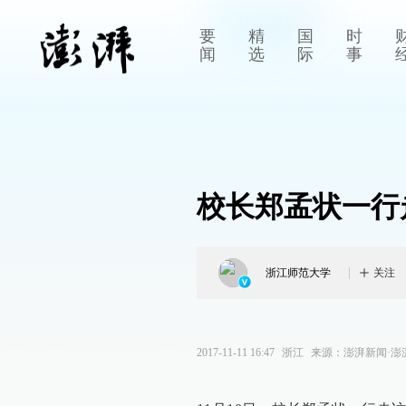
要
精
国
时
闻
选
际
事
校长郑孟状一行
浙江师范大学
关注
2017-11-11 16:47
浙江
来源：
澎湃新闻·澎