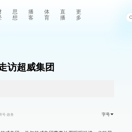
财
思
播
体
直
更
经
想
客
育
播
多
走访超威集团
字号
湃号·政务