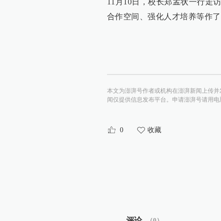
11月10日，校长郑孟状一行
合作空间、强化人才培养等作了
本文为澎湃号作者或机构在澎湃新闻上传并
闻仅提供信息发布平台。申请澎湃号请用电脑访问http:/
0
收藏
评论
（
0
）