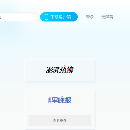
登录
下载客户端
无障碍
查看更多