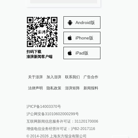
Android版
iPhone版
扫码下载
iPad版
澎湃新闻客户端
关于澎湃
加入澎湃
联系我们
广告合作
法律声明
隐私政策
澎湃矩阵
新闻报料
报料热线: 021-962866
澎湃新闻微博
沪ICP备14003370号
报料邮箱: news@thepaper.cn
澎湃新闻公众号
沪公网安备31010602000299号
澎湃新闻抖音号
互联网新闻信息服务许可证：31120170006
派生万物开放平台
增值电信业务经营许可证：沪B2-2017116
© 2014-
2026
上海东方报业有限公司
IP SHANGHAI