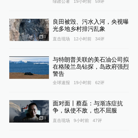
绿政公署
19小时前
59
评
良田被毁、污水入河，央视曝
光多地乡村排污乱象
1
直击现场
12小时前
34
评
与特朗普关联的美石油公司拟
在格陵兰岛钻探，岛政府强烈
警告
全球速报
19小时前
62
评
面对面丨蔡磊：与渐冻症抗
争，纵使不敌，也不屈服
1
直击现场
9小时前
47
评