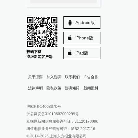
Android版
iPhone版
扫码下载
iPad版
澎湃新闻客户端
关于澎湃
加入澎湃
联系我们
广告合作
法律声明
隐私政策
澎湃矩阵
新闻报料
报料热线: 021-962866
澎湃新闻微博
沪ICP备14003370号
报料邮箱: news@thepaper.cn
澎湃新闻公众号
沪公网安备31010602000299号
澎湃新闻抖音号
互联网新闻信息服务许可证：31120170006
派生万物开放平台
增值电信业务经营许可证：沪B2-2017116
© 2014-
2026
上海东方报业有限公司
IP SHANGHAI