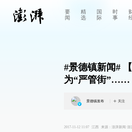
要
精
国
时
闻
选
际
事
#景德镇新闻#
为“严管街”……
景德镇发布
关注
2017-11-12 11:07
江西
来源：
澎湃新闻·澎