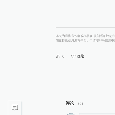
本文为澎湃号作者或机构在澎湃新闻上传并
闻仅提供信息发布平台。申请澎湃号请用电脑访问http:/
0
收藏
评论
（
0
）