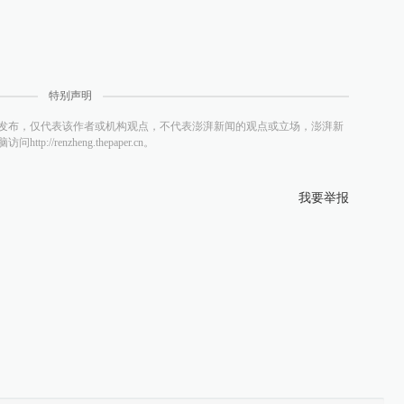
特别声明
发布，仅代表该作者或机构观点，不代表澎湃新闻的观点或立场，澎湃新
/renzheng.thepaper.cn。
我要举报