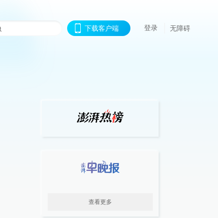
登录
下载客户端
无障碍
查看更多