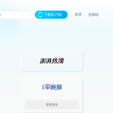
登录
下载客户端
无障碍
查看更多