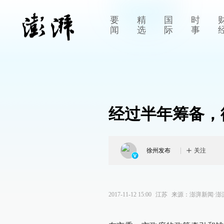
要
精
国
时
闻
选
际
事
经过半年筹备，
徐州发布
关注
2017-11-12 15:00
江苏
来源：
澎湃新闻·澎