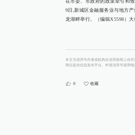
在市委、市政府的政策牵引和雏
9日,新城区金融服务业与地方
龙湖畔举行。（编辑X5598）
本文为澎湃号作者或机构在澎湃新闻上传并
闻仅提供信息发布平台。申请澎湃号请用电脑访问http:/
0
收藏