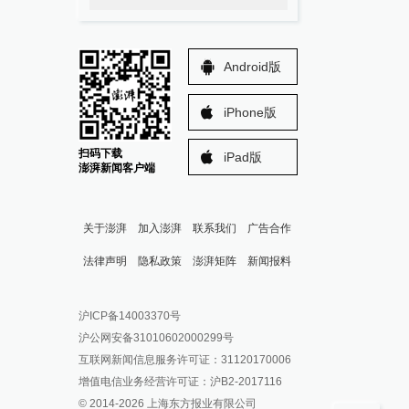
Android版
iPhone版
扫码下载
iPad版
澎湃新闻客户端
关于澎湃
加入澎湃
联系我们
广告合作
法律声明
隐私政策
澎湃矩阵
新闻报料
报料热线: 021-962866
澎湃新闻微博
沪ICP备14003370号
报料邮箱: news@thepaper.cn
澎湃新闻公众号
沪公网安备31010602000299号
澎湃新闻抖音号
互联网新闻信息服务许可证：31120170006
派生万物开放平台
增值电信业务经营许可证：沪B2-2017116
© 2014-
2026
上海东方报业有限公司
IP SHANGHAI