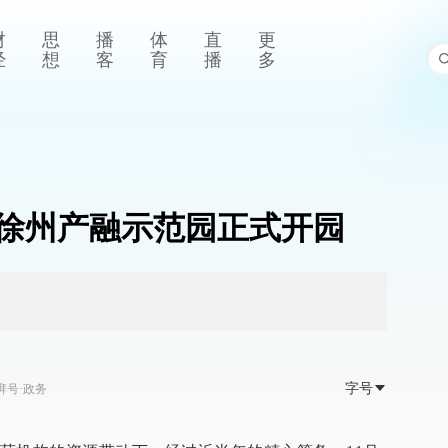
财
思
播
体
直
更
经
想
客
育
播
多
徐州产融示范园正式开园
字号
湃号·政务