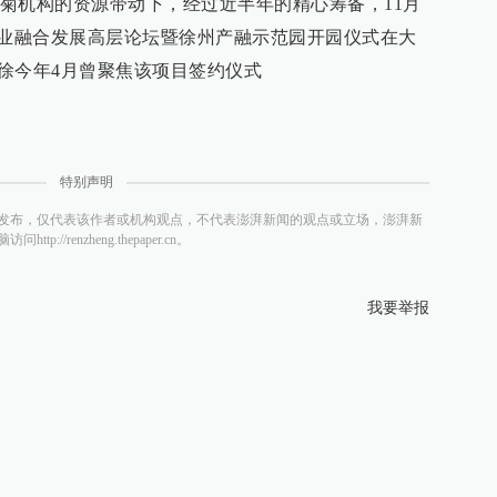
菊机构的资源带动下，经过近半年的精心筹备，11月
产业融合发展高层论坛暨徐州产融示范园开园仪式在大
大徐今年4月曾聚焦该项目签约仪式
特别声明
发布，仅代表该作者或机构观点，不代表澎湃新闻的观点或立场，澎湃新
/renzheng.thepaper.cn。
我要举报