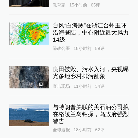
教育家
15小时前
65
评
台风“白海豚”在浙江台州玉环
沿海登陆，中心附近最大风力
14级
绿政公署
18小时前
59
评
良田被毁、污水入河，央视曝
光多地乡村排污乱象
1
直击现场
11小时前
34
评
与特朗普关联的美石油公司拟
在格陵兰岛钻探，岛政府强烈
警告
全球速报
18小时前
62
评