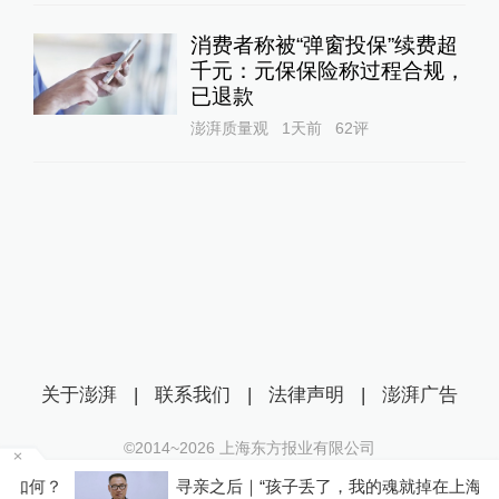
消费者称被“弹窗投保”续费超
千元：元保保险称过程合规，
已退款
澎湃质量观
1天前
62
评
关于澎湃
|
联系我们
|
法律声明
|
澎湃广告
©2014~
2026
上海东方报业有限公司
沪ICP证：沪B2-20170116 | 沪ICP备14003370号
？
寻亲之后｜“孩子丢了，我的魂就掉在上海了”，