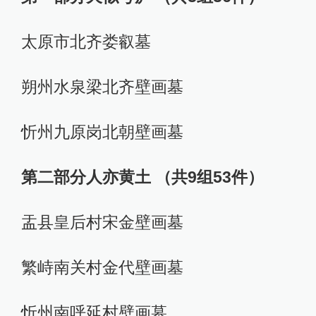
太原市北齐娄叡墓
朔州水泉梁北齐壁画墓
忻州九原岗北朝壁画墓
第二部分人亦黄土 （共9组53件）
盂县皇后村宋金壁画墓
繁峙南关村金代壁画墓
忻州南呼延村壁画墓