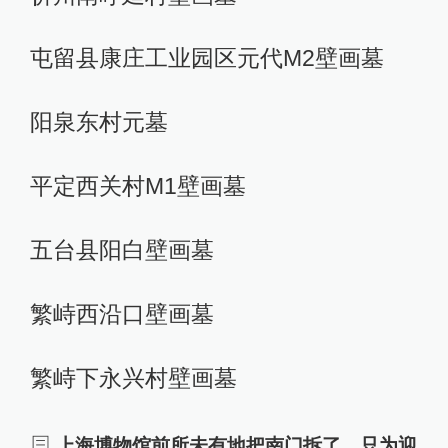
屯留县康庄工业园区元代M2壁画墓
阳泉东村元墓
平定西关村M1壁画墓
五台县阳白壁画墓
繁峙西沿口壁画墓
繁峙下永兴村壁画墓
上海博物馆前所未有地把南门拆了，只为迎