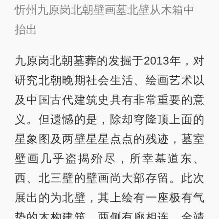
忻州九原岗北朝壁画墓北壁从木箱中
抬出
九原岗北朝墓葬的发掘于2013年，对
研究北朝晚期社会生活、绘画艺术以
及中国古代建筑史具有非常重要的意
义。但遗憾的是，除却穹隆顶上面的
星象图及两壁星星点点的残迹，墓室
壁画几乎盗揭殆尽，所幸墓道东、
西、北三壁的壁画尚大部存留。此次
展出的为北壁，其上绘有一座极有气
势的木构建筑，两侧有廊相连。金靖