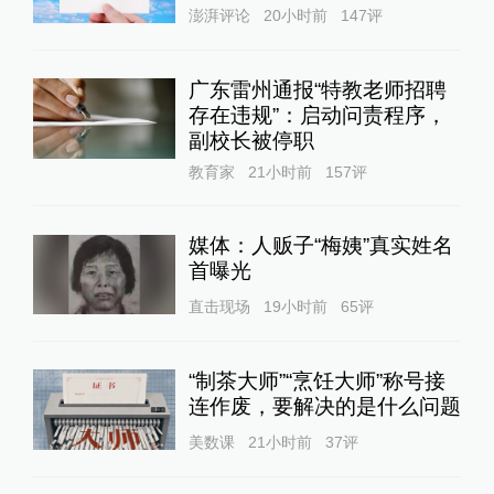
澎湃评论
20小时前
147
评
广东雷州通报“特教老师招聘
存在违规”：启动问责程序，
副校长被停职
教育家
21小时前
157
评
媒体：人贩子“梅姨”真实姓名
首曝光
直击现场
19小时前
65
评
“制茶大师”“烹饪大师”称号接
连作废，要解决的是什么问题
美数课
21小时前
37
评