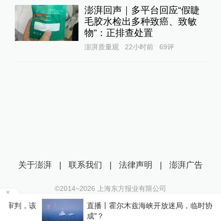
澎湃回声｜多平台回应“假睫
毛胶水检出多种致癌、致敏
物”：正排查处置
澎湃质量观
22小时前
69
评
关于澎湃
|
联系我们
|
法律声明
|
澎湃广告
©2014~
2026
上海东方报业有限公司
沪ICP证：沪B2-20170116 | 沪ICP备14003370号
，该
直播丨霍尔木兹海峡开放迷局，临时协议“接近达
互联网新闻信息服务许可证：31120170006
成”？