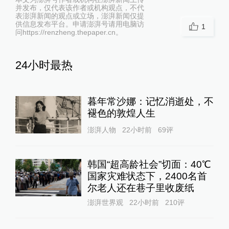
并发布，仅代表该作者或机构观点，不代
表澎湃新闻的观点或立场，澎湃新闻仅提
供信息发布平台。申请澎湃号请用电脑访
1
问https://renzheng.thepaper.cn。
24小时最热
暮年常沙娜：记忆消逝处，不
褪色的敦煌人生
澎湃人物
22小时前
69
评
韩国“超高龄社会”切面：40℃
国家灾难状态下，2400名首
尔老人还在巷子里收废纸
澎湃世界观
22小时前
210
评