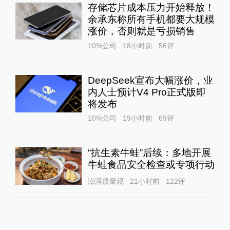
存储芯片成本压力开始释放！
余承东称所有手机都要大规模
涨价，否则就是亏损销售
10%公司
18小时前
56
评
DeepSeek宣布大幅涨价，业
内人士预计V4 Pro正式版即
将发布
10%公司
19小时前
69
评
“抗生素牛蛙”后续：多地开展
牛蛙食品安全检查或专项行动
澎湃质量观
21小时前
122
评