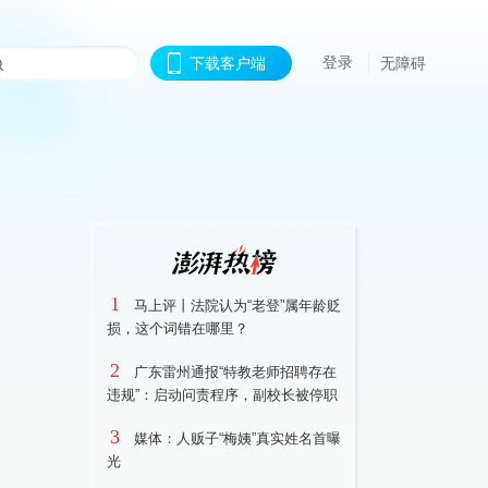
登录
下载客户端
无障碍
1
马上评丨法院认为“老登”属年龄贬
损，这个词错在哪里？
2
广东雷州通报“特教老师招聘存在
违规”：启动问责程序，副校长被停职
3
媒体：人贩子“梅姨”真实姓名首曝
光