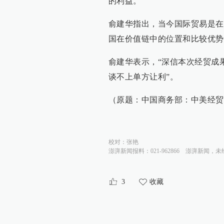
的利益。”
俞建华指出，当今国际贸易是在
国在价值链中的位置和比较优势
俞建华表示，“深信本次经贸成
谈不上单方让利”。
（原题：中国商务部：中美经贸
校对：
张艳
澎湃新闻报料：021-962866
澎湃新闻，未
3
收藏