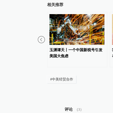
相关推荐
：对美国合规性测试公司
玉渊谭天丨一个中国新税号引发
制措施
美国大焦虑
#
中美经贸合作
评论
（
3
）