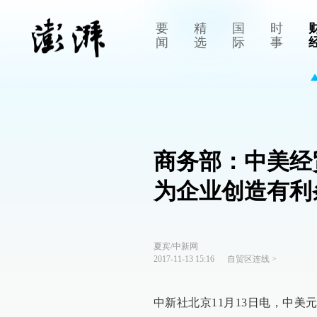
要
精
国
时
闻
选
际
事
商务部：中美经
为企业创造有利
夏宾/中新网
2017-11-13 15:16
自贸区连线
>
中新社北京11月13日电，中