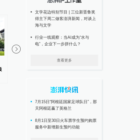
文学花边特别节目 | 三位新晋鲁奖
得主下周二做客澎湃新闻，对谈上
海与文学
行业一线观察：当AI成为“水与
电”，企业下一步拼什么？
查看更多
商务部：对相关进口打印复印办
商务部：对美国合规性
极
公设备发起对外贸易国家安全立
采取反制措施
案调查
7月15日“阿根廷国家足球队日”，那
天阿根廷赢了英格兰
8月1日至30日火车票学生预约购票
服务中新增新生预约功能