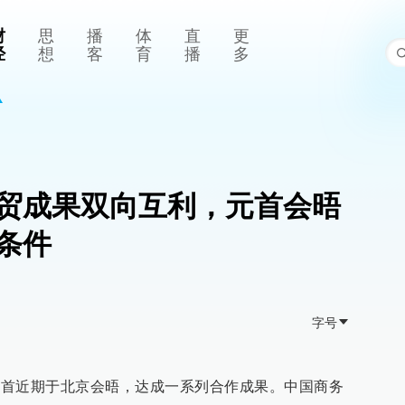
财
思
播
体
直
更
经
想
客
育
播
多
贸成果双向互利，元首会晤
条件
字号
美元首近期于北京会晤，达成一系列合作成果。中国商务