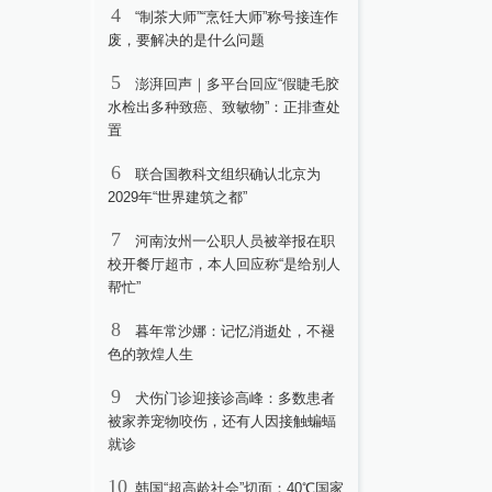
4
“制茶大师”“烹饪大师”称号接连作
废，要解决的是什么问题
5
澎湃回声｜多平台回应“假睫毛胶
水检出多种致癌、致敏物”：正排查处
置
6
联合国教科文组织确认北京为
2029年“世界建筑之都”
7
河南汝州一公职人员被举报在职
校开餐厅超市，本人回应称“是给别人
帮忙”
8
暮年常沙娜：记忆消逝处，不褪
色的敦煌人生
9
犬伤门诊迎接诊高峰：多数患者
被家养宠物咬伤，还有人因接触蝙蝠
就诊
10
韩国“超高龄社会”切面：40℃国家