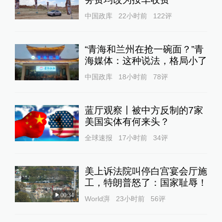
中国政库
22小时前
122
评
“青海和兰州在抢一碗面？”青
海媒体：这种说法，格局小了
中国政库
18小时前
78
评
蓝厅观察丨被中方反制的7家
美国实体有何来头？
全球速报
17小时前
34
评
美上诉法院叫停白宫宴会厅施
工，特朗普怒了：国家耻辱！
00:34
World湃
23小时前
56
评