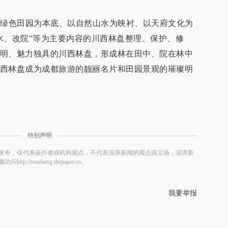
以绿色田园为本底、以自然山水为映衬、以天府文化为
水、改院”等为主要内容的川西林盘整理、保护、修
明、魅力独具的川西林盘，形成林在田中、院在林中
西林盘成为成都旅游的靓丽名片和田园景观的璀璨明
特别声明
发布，仅代表该作者或机构观点，不代表澎湃新闻的观点或立场，澎湃新
/renzheng.thepaper.cn。
我要举报