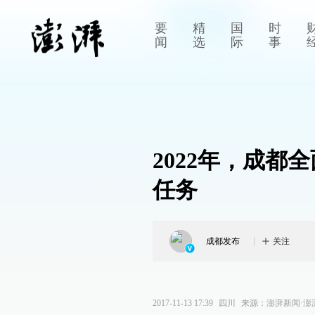
要
精
国
时
闻
选
际
事
2022年，成都
任务
成都发布
关注
2017-11-13 17:39
四川
来源：
澎湃新闻·澎