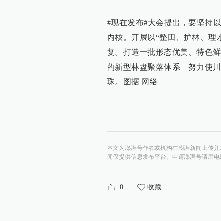
#现在发布#大会提出，要坚持
内核。开展以“整田、护林、理
复。打造一批形态优美、特色鲜
的新型林盘聚落体系，努力使川
珠。图据 网络
本文为澎湃号作者或机构在澎湃新闻上传并
闻仅提供信息发布平台。申请澎湃号请用电脑访问http:/
0
收藏