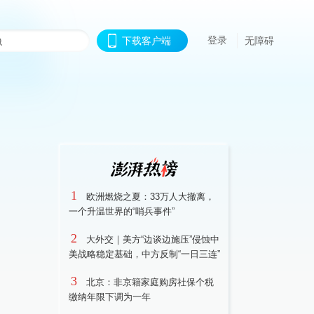
登录
下载客户端
无障碍
1
欧洲燃烧之夏：33万人大撤离，
一个升温世界的“哨兵事件”
2
大外交｜美方“边谈边施压”侵蚀中
美战略稳定基础，中方反制“一日三连”
3
北京：非京籍家庭购房社保个税
缴纳年限下调为一年