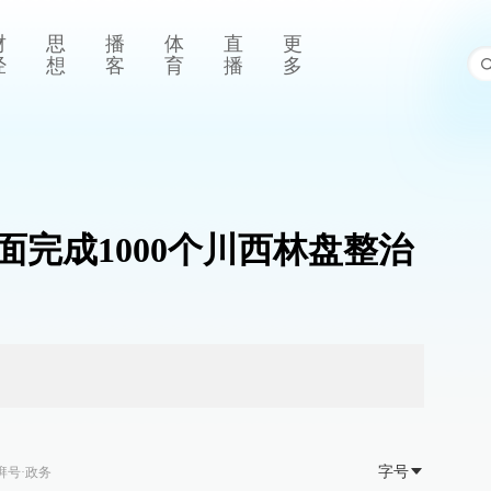
财
思
播
体
直
更
经
想
客
育
播
多
全面完成1000个川西林盘整治
字号
湃号·政务