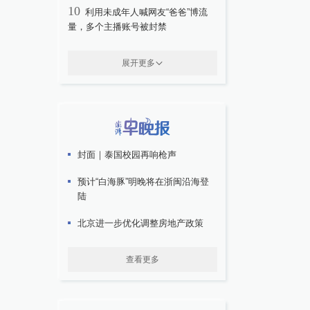
10
利用未成年人喊网友“爸爸”博流
量，多个主播账号被封禁
展开更多
封面｜泰国校园再响枪声
预计“白海豚”明晚将在浙闽沿海登
陆
北京进一步优化调整房地产政策
查看更多