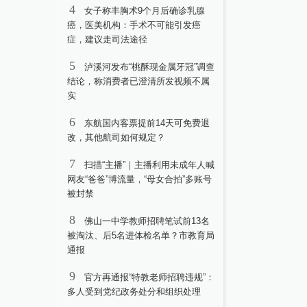
4
女子称丰胸术9个月后确诊乳腺
癌，医美机构：手术不可能引发癌
症，建议走司法途径
5
泸溪河发布“桃酥现金属牙冠”调查
结论，称消费者已澄清所发视频不属
实
6
东航国内客票提前14天可免费退
改，其他航司如何规定？
7
扫描“主播”｜主播利用未成年人喊
网友“爸爸”博流量，“母女合拍”多账号
被封禁
8
佛山一中学教师招聘笔试前13名
被淘汰、后5名进体检名单？市教育局
通报
9
官方再通报“特教老师招聘违规”：
多人受到党纪政务处分和组织处理