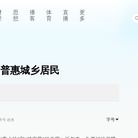
财
思
播
体
直
更
经
想
客
育
播
多
 普惠城乡居民
字号
湃号·政务