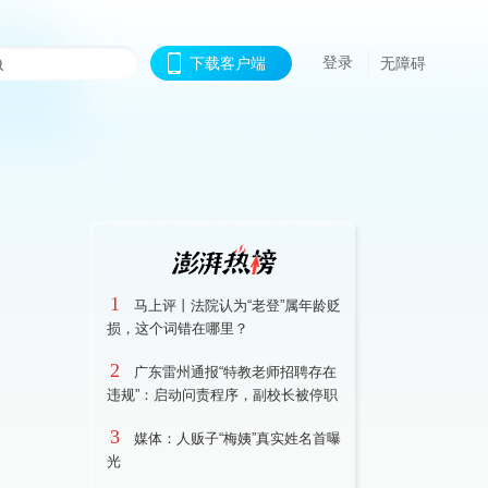
登录
下载客户端
无障碍
1
马上评丨法院认为“老登”属年龄贬
损，这个词错在哪里？
2
广东雷州通报“特教老师招聘存在
违规”：启动问责程序，副校长被停职
3
媒体：人贩子“梅姨”真实姓名首曝
光