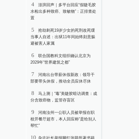
4
澎湃回声｜多平台回应“假睫毛胶
水检出多种致癌、致敏物”：正排查处
置
5
抢劫刺死19岁少女的死刑改死缓
当事人自述：出狱11年间始终刻意躲
避被害人家属
6
联合国教科文组织确认北京为
2029年“世界建筑之都”
7
河南出台带薪休假新政：领导干
部要带头休假，推动全员应休尽休
8
马上测｜“毒”美睫胶暗访调查：成
分含致癌物，监管存盲区
9
河南汝州一公职人员被举报在职
校开餐厅超市，本人回应称“是给别人
帮忙”
10
杂志社长举报网红张萌所著书籍