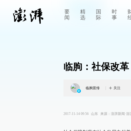
要
精
国
时
闻
选
际
事
临朐：社保改革
临朐宣传
关注
2017-11-14 09:56
山东
来源：
澎湃新闻·澎