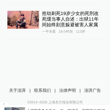
抢劫刺死19岁少女的死刑改
死缓当事人自述：出狱11年
间始终刻意躲避被害人家属
一号专案
16小时前
113
评
关于澎湃
|
联系我们
|
法律声明
|
澎湃广告
©2014~
2026
上海东方报业有限公司
沪ICP证：沪B2-20170116 | 沪ICP备14003370号