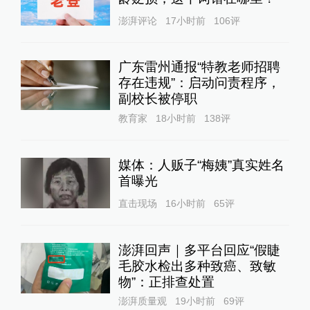
澎湃评论
17小时前
106
评
广东雷州通报“特教老师招聘
存在违规”：启动问责程序，
副校长被停职
教育家
18小时前
138
评
媒体：人贩子“梅姨”真实姓名
首曝光
直击现场
16小时前
65
评
澎湃回声｜多平台回应“假睫
毛胶水检出多种致癌、致敏
物”：正排查处置
澎湃质量观
19小时前
69
评