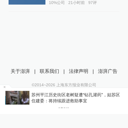
10%公司
21小时前
97
评
关于澎湃
|
联系我们
|
法律声明
|
澎湃广告
©2014~
2026
上海东方报业有限公司
沪ICP证：沪B2-20170116 | 沪ICP备14003370号
苏州平江历史街区老树疑遭“钻孔灌药”，姑苏区
互联网新闻信息服务许可证：31120170006
P
住建委：将持续跟进救助事宜
沪公网安备 31010602000299号