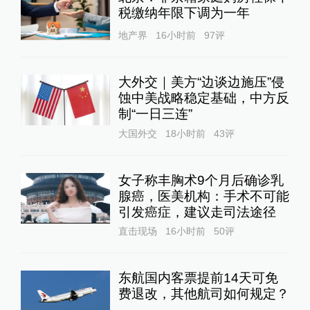
税缴纳年限下调为一年
地产界
16小时前
97
评
大外交｜美方“边谈边施压”侵
蚀中美战略稳定基础，中方反
制“一日三连”
大国外交
18小时前
43
评
女子称丰胸术9个月后确诊乳
腺癌，医美机构：手术不可能
引发癌症，建议走司法途径
直击现场
16小时前
50
评
东航国内客票提前14天可免
费退改，其他航司如何规定？