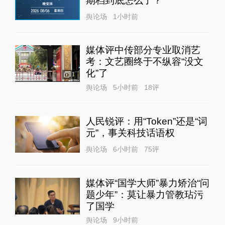
期档到底怎么了？
舆论场
1小时前
媒体评中传部分专业取消艺
考：文艺圈终于不纵容“没文
化”了
1
舆论场
5小时前
18
评
人民锐评：用“Token”还是“词
元”，事关科技话语权
舆论场
6小时前
75
评
媒体评“国学大师”暴力矫治“问
题少年”：莫让暴力管教玷污
了国学
舆论场
9小时前