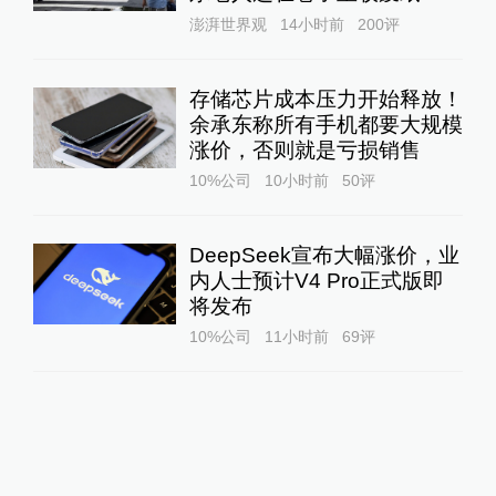
澎湃世界观
14小时前
200
评
存储芯片成本压力开始释放！
余承东称所有手机都要大规模
涨价，否则就是亏损销售
10%公司
10小时前
50
评
DeepSeek宣布大幅涨价，业
内人士预计V4 Pro正式版即
将发布
10%公司
11小时前
69
评