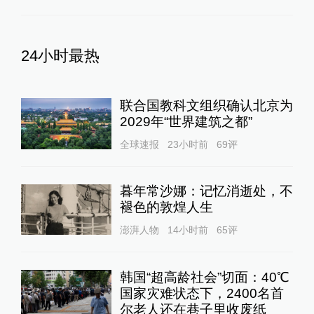
24小时最热
联合国教科文组织确认北京为
2029年“世界建筑之都”
全球速报
23小时前
69
评
暮年常沙娜：记忆消逝处，不
褪色的敦煌人生
澎湃人物
14小时前
65
评
韩国“超高龄社会”切面：40℃
国家灾难状态下，2400名首
尔老人还在巷子里收废纸