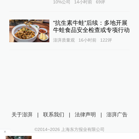
10%公司
14小时前
69
评
“抗生素牛蛙”后续：多地开展
牛蛙食品安全检查或专项行动
澎湃质量观
16小时前
122
评
关于澎湃
|
联系我们
|
法律声明
|
澎湃广告
©2014~
2026
上海东方报业有限公司
沪ICP证：沪B2-20170116 | 沪ICP备14003370号