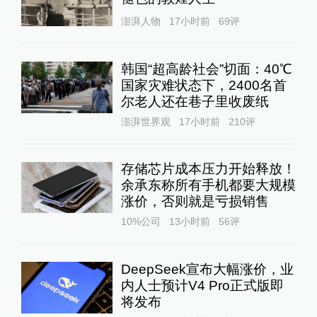
澎湃人物
17小时前
69
评
韩国“超高龄社会”切面：40℃
国家灾难状态下，2400名首
尔老人还在巷子里收废纸
澎湃世界观
17小时前
210
评
存储芯片成本压力开始释放！
余承东称所有手机都要大规模
涨价，否则就是亏损销售
10%公司
13小时前
56
评
DeepSeek宣布大幅涨价，业
内人士预计V4 Pro正式版即
将发布