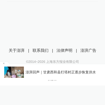
关于澎湃
|
联系我们
|
法律声明
|
澎湃广告
©2014~
2026
上海东方报业有限公司
沪ICP证：沪B2-20170116 | 沪ICP备14003370号
重庆“代人信访被判寻衅滋事”案检方撤诉、警方
水
互联网新闻信息服务许可证：31120170006
撤案，两被告人获国赔
沪公网安备 31010602000299号