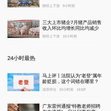
财经上下游
9小时前
三大上市猪企7月猪产品销售
收入环比均增长同比均减少
财经上下游
10小时前
24小时最热
马上评丨法院认为“老登”属年
龄贬损，这个词错在哪里？
澎湃评论
23小时前
163
评
广东雷州通报“特教老师招聘