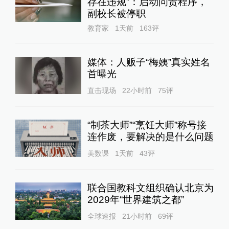
存在违规”：启动问责程序，
副校长被停职
教育家
1天前
163
评
媒体：人贩子“梅姨”真实姓名
首曝光
直击现场
22小时前
75
评
“制茶大师”“烹饪大师”称号接
连作废，要解决的是什么问题
美数课
1天前
43
评
联合国教科文组织确认北京为
2029年“世界建筑之都”
全球速报
21小时前
69
评