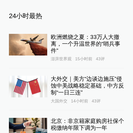
24小时最热
欧洲燃烧之夏：33万人大撤
离，一个升温世界的“哨兵事
件”
澎湃世界观
15小时前
43
评
大外交｜美方“边谈边施压”侵
蚀中美战略稳定基础，中方反
制“一日三连”
大国外交
14小时前
43
评
北京：非京籍家庭购房社保个
税缴纳年限下调为一年