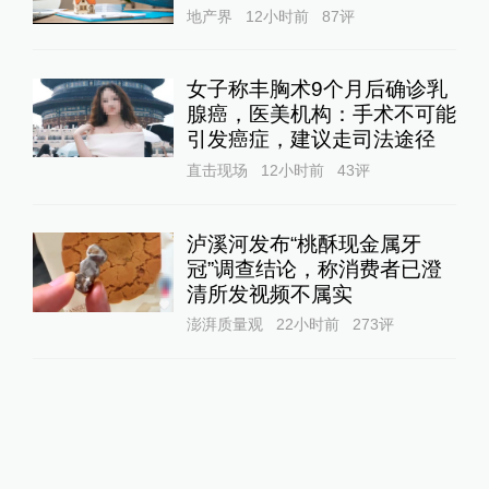
地产界
12小时前
87
评
女子称丰胸术9个月后确诊乳
腺癌，医美机构：手术不可能
引发癌症，建议走司法途径
直击现场
12小时前
43
评
泸溪河发布“桃酥现金属牙
冠”调查结论，称消费者已澄
清所发视频不属实
澎湃质量观
22小时前
273
评