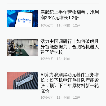
寒武纪上半年营收翻番，净利
润23亿元增长1.2倍
10%公司
11小时前
12
评
活力中国调研行｜如何破解具
身智能数据荒，合肥给机器人
建了所学校
10%公司
12小时前
AI算力浪潮驱动元器件业务增
长：松下机电订单排队产能紧
张，预计下半年原材料新一轮
涨价
10%公司
12小时前
12
评