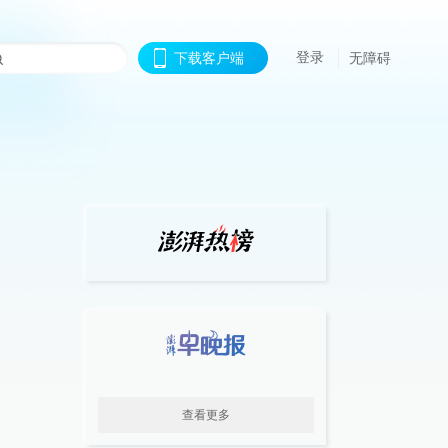
登录
下载客户端
无障碍
查看更多