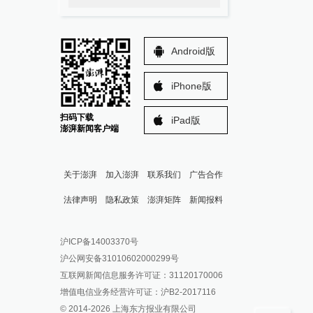
Android版
iPhone版
扫码下载
iPad版
澎湃新闻客户端
关于澎湃
加入澎湃
联系我们
广告合作
法律声明
隐私政策
澎湃矩阵
新闻报料
报料热线: 021-962866
澎湃新闻微博
沪ICP备14003370号
报料邮箱: news@thepaper.cn
澎湃新闻公众号
沪公网安备31010602000299号
澎湃新闻抖音号
互联网新闻信息服务许可证：31120170006
派生万物开放平台
增值电信业务经营许可证：沪B2-2017116
© 2014-
2026
上海东方报业有限公司
IP SHANGHAI