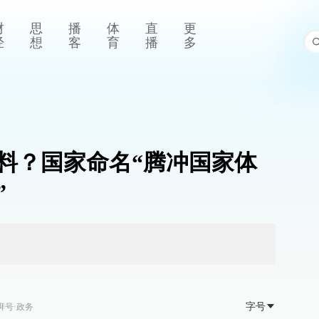
财
思
播
体
直
更
经
想
客
育
播
多
料？国家命名“腾冲国家体
”
字号
湃号·政务