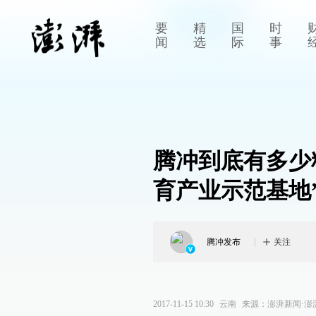
要
精
国
时
闻
选
际
事
腾冲到底有多少
育产业示范基地
腾冲发布
关注
2017-11-15 10:30
云南
来源：
澎湃新闻·澎