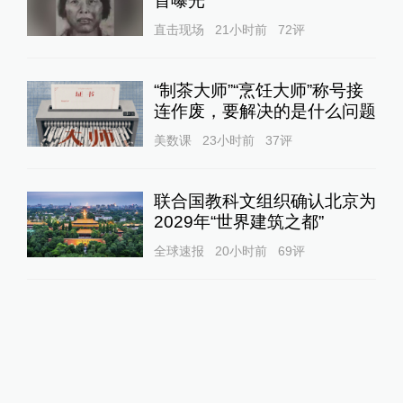
首曝光
直击现场
21小时前
72
评
“制茶大师”“烹饪大师”称号接
连作废，要解决的是什么问题
美数课
23小时前
37
评
联合国教科文组织确认北京为
2029年“世界建筑之都”
全球速报
20小时前
69
评