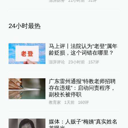
澎湃防务
21小时前
31
评
24小时最热
马上评丨法院认为“老登”属年
龄贬损，这个词错在哪里？
澎湃评论
23小时前
157
评
广东雷州通报“特教老师招聘
存在违规”：启动问责程序，
副校长被停职
教育家
1天前
160
评
媒体：人贩子“梅姨”真实姓名