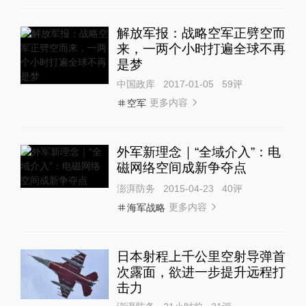
解放军报：战略空军正劈空而
来，一两个小时打遍全球不再
是梦
中国政库
2017-01-05
59
评
更多内容
空军
外军新理念｜“全域介入”：电
磁网络空间成新争夺点
澎湃防务
2015-04-23
40
评
更多内容
海军战略
日本射程上千公里空射导弹首
次露面，欲进一步提升远程打
击力