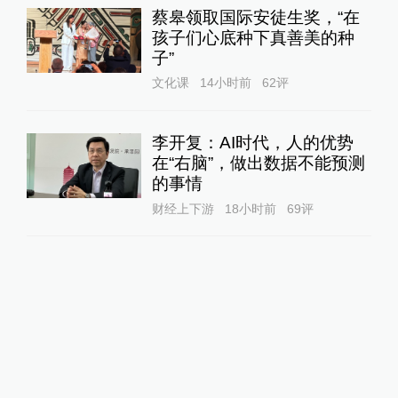
蔡皋领取国际安徒生奖，“在
孩子们心底种下真善美的种
子”
文化课
14小时前
62
评
李开复：AI时代，人的优势
在“右脑”，做出数据不能预测
的事情
财经上下游
18小时前
69
评