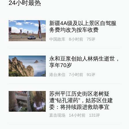
24小时最热
新疆4A级及以上景区自驾服
务费均改为按车收费
中国政库
8小时前
75
评
永和豆浆创始人林炳生逝世，
享年70岁
港台来信
7小时前
91
评
苏州平江历史街区老树疑
遭“钻孔灌药”，姑苏区住建
委：将持续跟进救助事宜
直击现场
14小时前
131
评